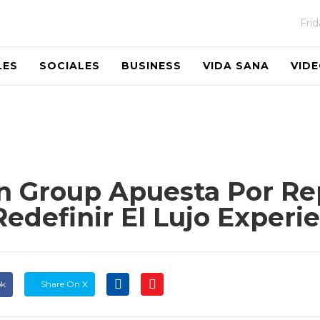
Fri
LES
SOCIALES
BUSINESS
VIDA SANA
VID
n Group Apuesta Por Re
definir El Lujo Experie
ok
Share On X