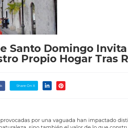
De Santo Domingo Invita
ro Propio Hogar Tras R
ok
Share On X
as provocadas por una vaguada han impactado disti
 naturaleza, sino también el valor de lo que con