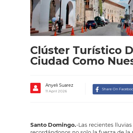
Clúster Turístico 
Ciudad Como Nuest
Anyeli Suarez
Share On Facebo
11 April 2026
Santo Domingo.
-Las recientes lluvi
recordándonos no solo la fuerza de la