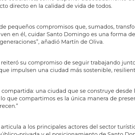
o directo en la calidad de vida de todos.
no de pequeños compromisos que, sumados, transf
iven en él, cuidar Santo Domingo es una forma de
 generaciones”, añadió Martín de Oliva.
 reiteró su compromiso de seguir trabajando junto
ue impulsen una ciudad más sostenible, resilien
n compartida: una ciudad que se construye desde l
dar lo que compartimos es la única manera de pres
recen.”
rticula a los principales actores del sector turíst
n público-privada y el posicionamiento de Santo D