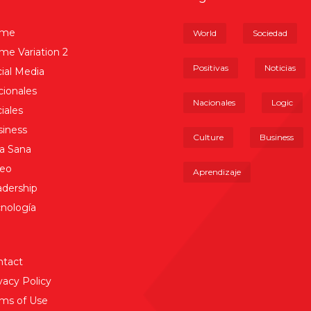
me
World
Sociedad
e Variation 2
Positivas
Noticias
ial Media
ionales
Nacionales
Logic
iales
iness
Culture
Business
a Sana
deo
Aprendizaje
dership
nología
ntact
vacy Policy
ms of Use