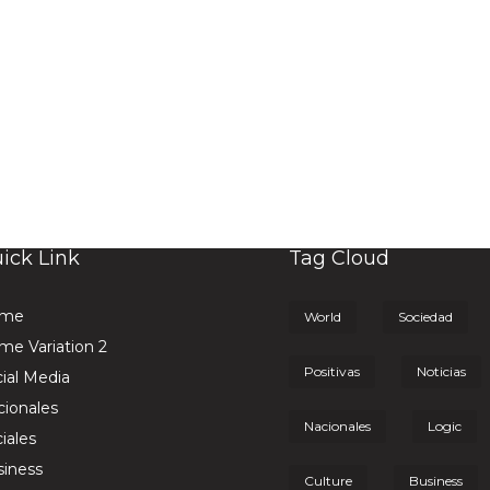
ick Link
Tag Cloud
me
World
Sociedad
e Variation 2
Positivas
Noticias
ial Media
ionales
Nacionales
Logic
iales
iness
Culture
Business