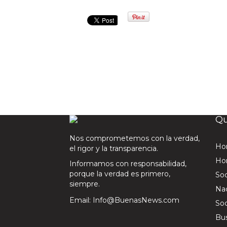
Qu
Nos comprometemos con la verdad,
Ho
el rigor y la transparencia.
Hom
Informamos con responsabilidad,
porque la verdad es primero,
Soc
siempre.
Nac
Email: Info@BuenasNews.com
Soc
Bus