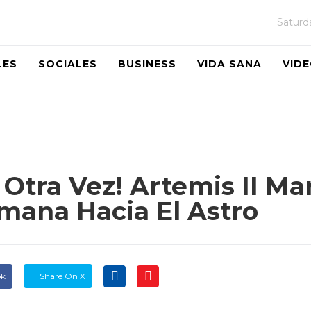
Saturd
LES
SOCIALES
BUSINESS
VIDA SANA
VID
Otra Vez! Artemis II Ma
mana Hacia El Astro
ok
Share On X