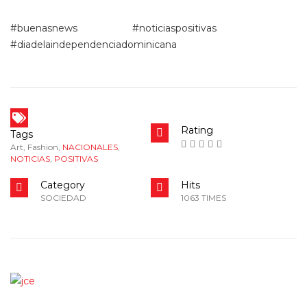
#buenasnews #noticiaspositivas
#diadelaindependenciadominicana
Rating
Tags
Art
,
Fashion
,
NACIONALES
,
NOTICIAS
,
POSITIVAS
Category
Hits
SOCIEDAD
1063 TIMES