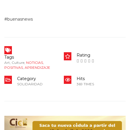
educativo y social duradero en el país.
#buenasnews
Rating
Tags
Art
,
Culture
,
NOTICIAS
,
POSITIVAS
,
APRENDIZAJE
Category
Hits
SOLIDARIDAD
369 TIMES