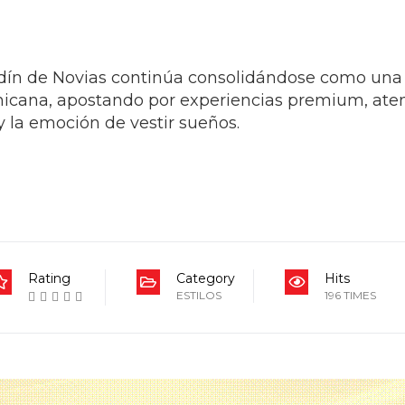
ntos en Latinoamérica, convirtiéndose en una de 
rdín de Novias, expresó que estos logros represent
rear experiencias memorables y acompañar moment
homenaje a Dios, la familia, al equipo, a nuestro
nifestó.
rdín de Novias continúa consolidándose como una 
nicana, apostando por experiencias premium, ate
y la emoción de vestir sueños.