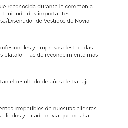
con futuras novias, abordando temas
ada mujer durante uno de los momentos
or propio y elegancia consciente,
 sueños.
de los asistentes por su elegancia,
er más que vestidos: experiencias
ue reconocida durante la ceremonia
bteniendo dos importantes
esa/Diseñador de Vestidos de Novia –
profesionales y empresas destacadas