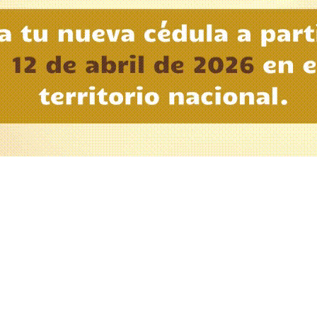
Rating
Category
Hits
ESTILOS
196 TIMES