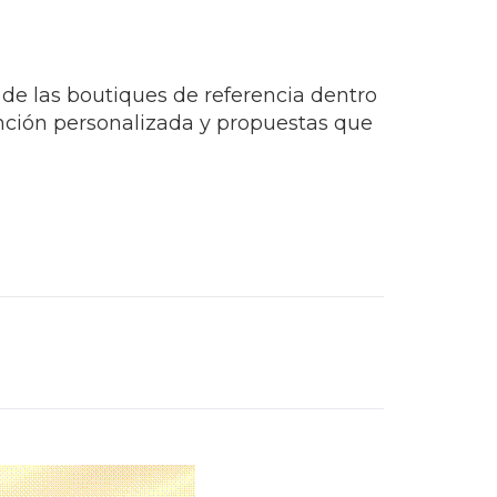
las plataformas de reconocimiento más
an el resultado de años de trabajo,
os irrepetibles de nuestras clientas.
s aliados y a cada novia que nos ha
de las boutiques de referencia dentro
nción personalizada y propuestas que