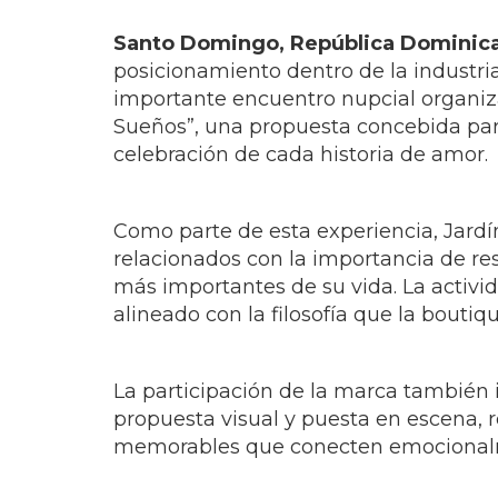
2026
Anyeli Suarez
Share On Facebo
29 May 2026
La boutique consolida su liderazgo en la indus
Santo Domingo, República Dominica
posicionamiento dentro de la industri
importante encuentro nupcial organiza
Sueños”, una propuesta concebida para
celebración de cada historia de amor.