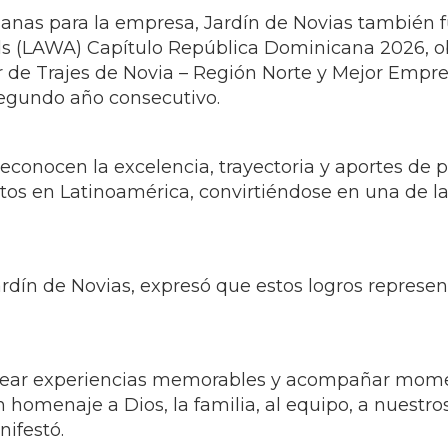
n de Novias desarrolló un conversatorio especial 
spetar la esencia, identidad y autenticidad de c
dad buscó transmitir un mensaje de seguridad, am
que ha construido durante más de 15 años vistiendo
ncluyó un desfile magistral que captó la atención 
eafirmando la visión de Jardín de Novias de ofrec
ente con cada novia.
nas para la empresa, Jardín de Novias también f
s (LAWA) Capítulo República Dominicana 2026, o
 de Trajes de Novia – Región Norte y Mejor Empr
 segundo año consecutivo.
conocen la excelencia, trayectoria y aportes de 