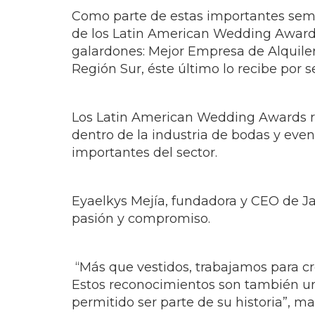
Como parte de esta experiencia, Jardí
relacionados con la importancia de re
más importantes de su vida. La activi
alineado con la filosofía que la bouti
La participación de la marca también i
propuesta visual y puesta en escena, r
memorables que conecten emocionalm
Como parte de estas importantes sema
de los Latin American Wedding Award
galardones: Mejor Empresa de Alquiler
Región Sur, éste último lo recibe por
Los Latin American Wedding Awards re