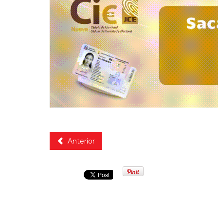
Tags
Business
,
Fashion
,
NOTICIAS
,
POSITIVAS