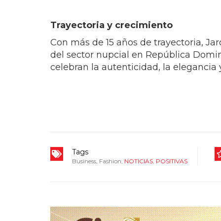
dentro de la industria de bodas y eve
importantes del sector.
Eyaelkys Mejía, fundadora y CEO de Ja
pasión y compromiso.
“Más que vestidos, trabajamos para c
Estos reconocimientos son también un 
permitido ser parte de su historia”, ma
Trayectoria y crecimiento
Con más de 15 años de trayectoria, Ja
del sector nupcial en República Domi
celebran la autenticidad, la elegancia 