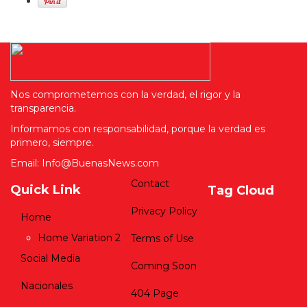
Nos comprometemos con la verdad, el rigor y la
transparencia.
Informamos con responsabilidad, porque la verdad es
primero, siempre.
Email: Info@BuenasNews.com
Contact
Quick Link
Tag Cloud
Privacy Policy
World
Sociedad
Home
Positivas
Noticias
Home Variation 2
Terms of Use
Nacionales
Logic
Culture
Business
Social Media
Coming Soon
Aprendizaje
Nacionales
404 Page