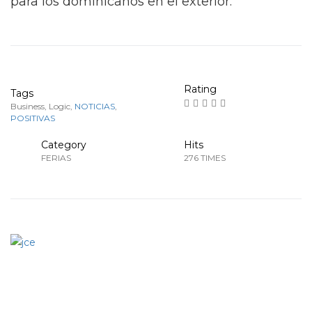
para los dominicanos en el exterior.
Rating
Tags
Business
,
Logic
,
NOTICIAS
,
POSITIVAS
Category
Hits
FERIAS
276 TIMES
Anterior
Siguiente