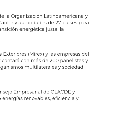
Caribe y autoridades de 27 países para
ansición energética justa, la
s Exteriores (Mirex) y las empresas del
y contará con más de 200 panelistas y
rganismos multilaterales y sociedad
 Consejo Empresarial de OLACDE y
 energías renovables, eficiencia y
tina y el Caribe, al acoger la XI
l evento más influyente del sector
ética, señaló el ministro de Energía y