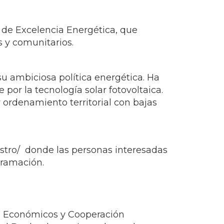
 y comunitarios.
u ambiciosa política energética. Ha
por la tecnología solar fotovoltaica.
rdenamiento territorial con bajas
gistro/ donde las personas interesadas
gramación.
os Económicos y Cooperación
jal Brady; el superintendente de
ca de OLACDE, Gloria Alvarenga.