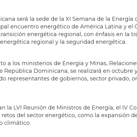
ipal encuentro energético de América Latina y el 
transición energética regional, con énfasis en la tr
 energética regional y la seguridad energética.
to a los ministerios de Energía y Minas, Relacione
 de República Dominicana, se realizará en octubre 
ndo representantes de gobiernos, sector privado, o
ran la LVI Reunión de Ministros de Energía, el IV
s retos del sector energético, como la expansión de
 climático.
mo epicentro del diálogo energético de América La
Latinoamericana y Caribeña de Energía. Este es e
en consensos y soluciones para la transición energ