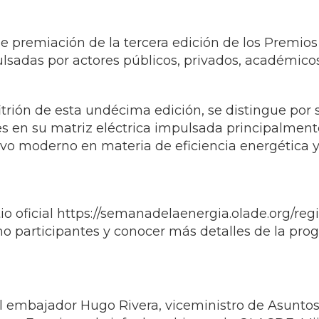
lsadas por actores públicos, privados, académicos
rión de esta undécima edición, se distingue por s
 en su matriz eléctrica impulsada principalmente 
moderno en materia de eficiencia energética y o
tio oficial https://semanadelaenergia.olade.org/re
o participantes y conocer más detalles de la pro
del embajador Hugo Rivera, viceministro de Asunt
ones Exteriores; la jefa de gabinete de OLACDE, Mi
ectora de Integración, Acceso y Seguridad Energéti