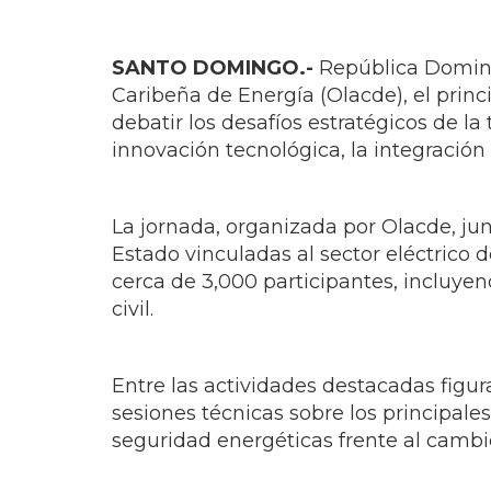
Caribeña de Energía (Olacde), el princ
debatir los desafíos estratégicos de la 
innovación tecnológica, la integración
La jornada, organizada por Olacde, jun
Estado vinculadas al sector eléctrico
cerca de 3,000 participantes, incluye
civil.
Entre las actividades destacadas figu
sesiones técnicas sobre los principale
seguridad energéticas frente al cambio
“República Dominicana se posiciona co
Semana de la Energía de Organización 
energético regional, donde se construy