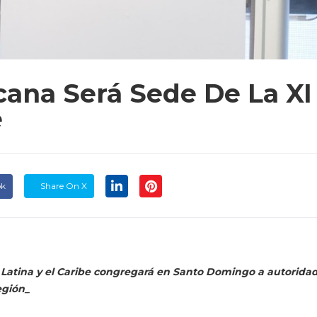
cana Será Sede De La X
e
ok
Share On X
Latina y el Caribe congregará en Santo Domingo a autoridades
egión_
cana será la sede de la XI Semana de la Energía 