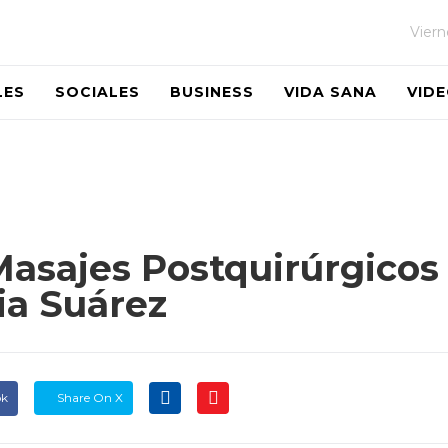
Viern
LES
SOCIALES
BUSINESS
VIDA SANA
VID
 Masajes Postquirúrgico
dia Suárez
ok
Share On X