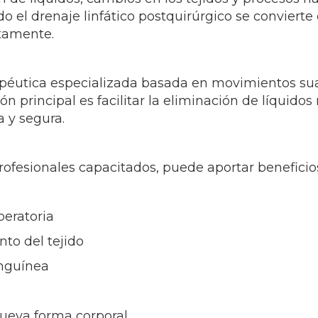
el drenaje linfático postquirúrgico se conviert
ctamente.
rapéutica especializada basada en movimientos sua
ón principal es facilitar la eliminación de líquidos
 y segura.
rofesionales capacitados, puede aportar benefici
peratoria
nto del tejido
anguínea
 nueva forma corporal