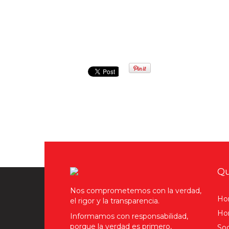
Qu
Nos comprometemos con la verdad,
Ho
el rigor y la transparencia.
Hom
Informamos con responsabilidad,
porque la verdad es primero,
Soc