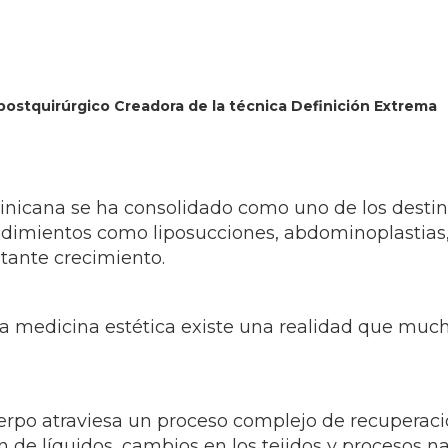
o postquirúrgico Creadora de la técnica Definición Extrema
inicana se ha consolidado como uno de los destin
ocedimientos como liposucciones, abdominoplastias
tante crecimiento.
a medicina estética existe una realidad que much
uerpo atraviesa un proceso complejo de recuperaci
e líquidos, cambios en los tejidos y procesos nat