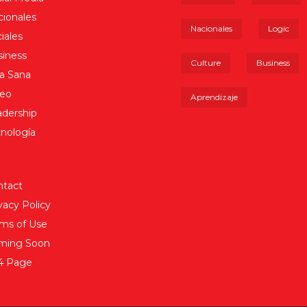
ionales
Nacionales
Logic
iales
iness
Culture
Business
a Sana
deo
Aprendizaje
dership
nología
ntact
vacy Policy
ms of Use
ming Soon
4 Page