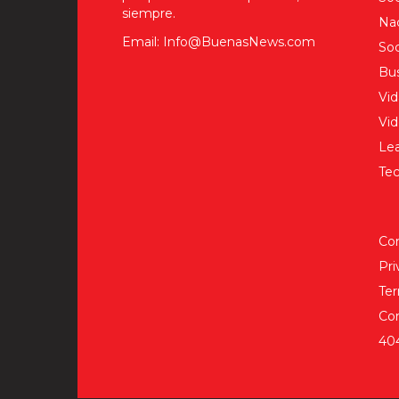
siempre.
Nac
Email: Info@BuenasNews.com
Soc
Bus
Vid
Vi
Lea
Tec
Co
Pri
Ter
Co
40