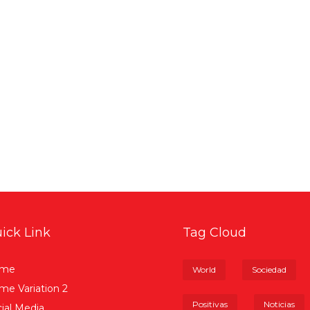
ick Link
Tag Cloud
me
World
Sociedad
e Variation 2
Positivas
Noticias
ial Media