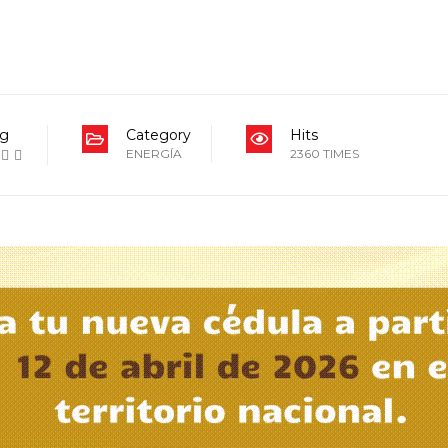
ng
Category
Hits
ENERGÍA
2360 TIMES