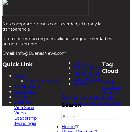
Nos comprometemos con la verdad, el rigor y la
transparencia.
Informamos con responsabilidad, porque la verdad es
primero, siempre.
Email: Info@BuenasNews.com
Contact
Quick Link
Tag
Privacy Policy
Cloud
Terms of Use
Home
Coming Soon
Home Variation 2
World
404 Page
Social Media
Sociedad
Nacionales
Positivas
Sociales
Noticias
Nacionales
Logic
Business
Culture
Business
Aprendizaje
Search
Vida Sana
Video
Leadership
Tecnología
Home
Home Variation 2